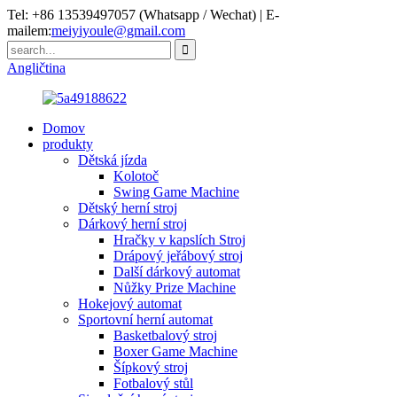
Tel: +86 13539497057 (Whatsapp / Wechat) | E-
mailem:
meiyiyoule@gmail.com
Angličtina
Domov
produkty
Dětská jízda
Kolotoč
Swing Game Machine
Dětský herní stroj
Dárkový herní stroj
Hračky v kapslích Stroj
Drápový jeřábový stroj
Další dárkový automat
Nůžky Prize Machine
Hokejový automat
Sportovní herní automat
Basketbalový stroj
Boxer Game Machine
Šípkový stroj
Fotbalový stůl