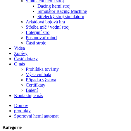
Simulační herní stroj
Dacing herní stroj
Simulátor Racing Machine
Střelecký stroj simulátoru
Arkádová bojová hra
Střelba míč / vodní stroj
Loterijní stroj
Posunovač mincí
Části stroje
Videa
Zprávy
Časté dotazy
O nás
Prohlídka továrny
Výstavní hala
Případ a výstava
Certifikáty
Balení
Kontaktujte nás
Domov
produkty
Sportovní herní automat
Kategorie