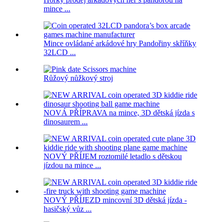
mince ...
Mince ovládané arkádové hry Pandořiny skříňky
32LCD ...
Růžový nůžkový stroj
NOVÁ PŘÍPRAVA na mince, 3D dětská jízda s
dinosaurem ...
NOVÝ PŘÍJEM roztomilé letadlo s dětskou
jízdou na mince ...
NOVÝ PŘÍJEZD mincovní 3D dětská jízda -
hasičský vůz ...