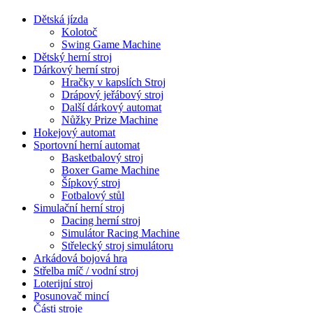
Dětská jízda
Kolotoč
Swing Game Machine
Dětský herní stroj
Dárkový herní stroj
Hračky v kapslích Stroj
Drápový jeřábový stroj
Další dárkový automat
Nůžky Prize Machine
Hokejový automat
Sportovní herní automat
Basketbalový stroj
Boxer Game Machine
Šípkový stroj
Fotbalový stůl
Simulační herní stroj
Dacing herní stroj
Simulátor Racing Machine
Střelecký stroj simulátoru
Arkádová bojová hra
Střelba míč / vodní stroj
Loterijní stroj
Posunovač mincí
Části stroje